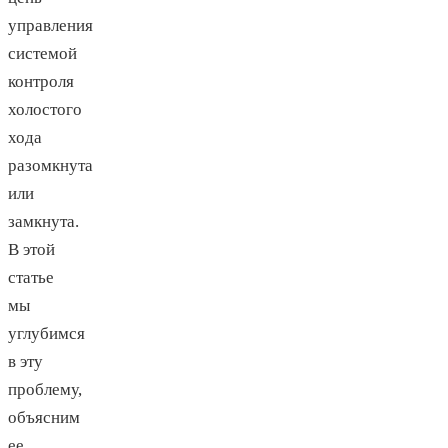
управления
системой
контроля
холостого
хода
разомкнута
или
замкнута.
В этой
статье
мы
углубимся
в эту
проблему,
объясним
ее