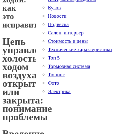
как
Кузов
это
Новости
исправить
Подвеска
Салон, интерьер
Цепь
Стоимость и цены
управления
Технические характеристики
холостым
Топ 5
ходом
Тормозная система
воздуха
Тюнинг
открыта
Фото
или
Электрика
закрыта:
понимание
проблемы
Введение