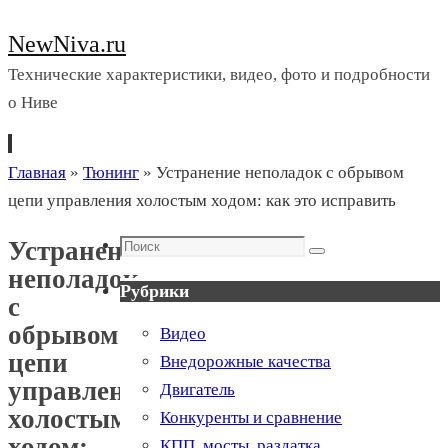
NewNiva.ru
Технические характеристики, видео, фото и подробности
о Ниве
Перейти
Главная
»
Тюнинг
»
Устранение неполадок с обрывом
к
цепи управления холостым ходом: как это исправить
содержимому
Поиск
Устранение
Поиск
неполадок
Рубрики
с
обрывом
Видео
цепи
Внедорожные качества
управления
Двигатель
холостым
Конкуренты и сравнение
ходом:
КПП, мосты, раздатка