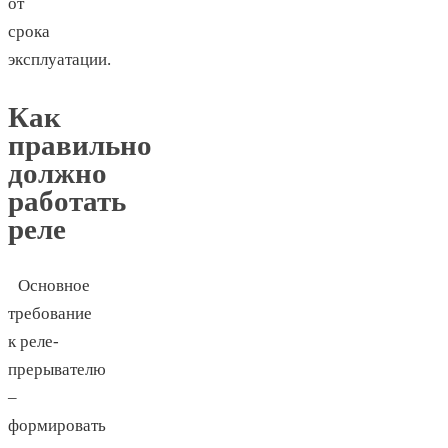
от
срока
эксплуатации.
Как
правильно
должно
работать
реле
Основное
требование
к реле-
прерывателю
–
формировать