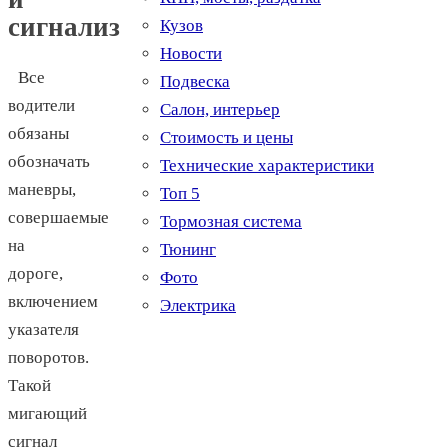
сигнализации
Кузов
Новости
Все
Подвеска
водители
Салон, интерьер
обязаны
Стоимость и цены
обозначать
Технические характеристики
маневры,
Топ 5
совершаемые
Тормозная система
на
Тюнинг
дороге,
Фото
включением
Электрика
указателя
поворотов.
Такой
мигающий
сигнал