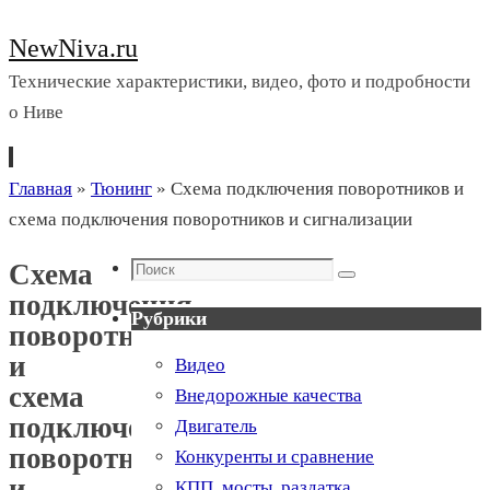
NewNiva.ru
Технические характеристики, видео, фото и подробности
о Ниве
Перейти
Главная
»
Тюнинг
»
Схема подключения поворотников и
к
схема подключения поворотников и сигнализации
содержимому
Поиск
Схема
Поиск
подключения
Рубрики
поворотников
и
Видео
схема
Внедорожные качества
подключения
Двигатель
поворотников
Конкуренты и сравнение
и
КПП, мосты, раздатка