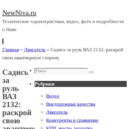
NewNiva.ru
Технические характеристики, видео, фото и подробности
о Ниве
Перейти
Главная
»
Двигатель
»
Садись за руль ВАЗ 2132: раскрой
к
свою авантюрную сторону
содержимому
Поиск
Садись
Поиск
за
Рубрики
руль
ВАЗ
Видео
2132:
Внедорожные качества
раскрой
Двигатель
свою
Конкуренты и сравнение
авантюрную
КПП, мосты, раздатка