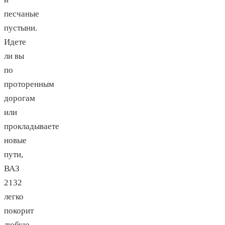
песчаные
пустыни.
Идете
ли вы
по
проторенным
дорогам
или
прокладываете
новые
пути,
ВАЗ
2132
легко
покорит
любую