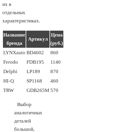
их в
отдельных
характеристиках.
Название
Цена
Артикул
бренда
(руб.)
LYNXauto
BD4602
860
Ferodo
FDB195
1140
Delphi
LP189
870
HI-Q
SP1168
460
TRW
GDB265M
570
Выбор
аналогичных
деталей
большой,