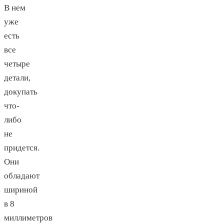
В нем
уже
есть
все
четыре
детали,
докупать
что-
либо
не
придется.
Они
обладают
шириной
в 8
миллиметров