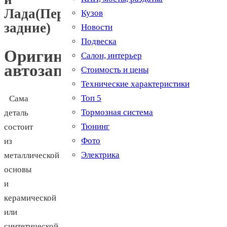
Лада(Передние,
Кузов
задние)
Новости
Подвеска
Оригинальные
Салон, интерьер
автозапчасти
Стоимость и цены
Технические характеристики
Топ 5
Сама
Тормозная система
деталь
Тюнинг
состоит
Фото
из
Электрика
металлической
основы
и
керамической
или
синтетической