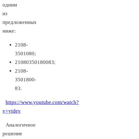
одним
из
предложенных
ниже:
2108-
3501080;
21080350180083;
2108-
3501800-
83.
https://www.youtube.com/watch?
v=ytdev
Аналогичное
решение