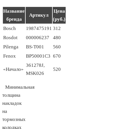
Название
Цена
Артикул
бренда
(руб.)
Bosch
1987475191
312
Rosdot
000006237
480
Pilenga
BS-T001
560
Fenox
BP50001C3
670
361278J,
«Начало»
520
MSK026
Минимальная
толщина
накладок
на
тормозных
колодках