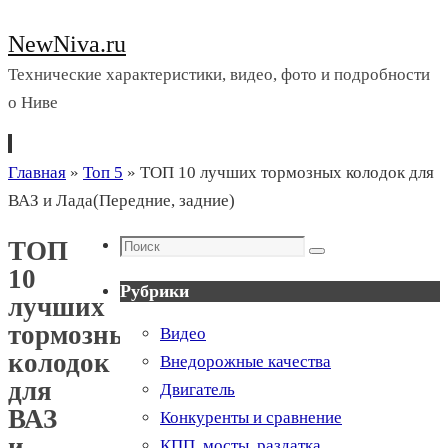
NewNiva.ru
Технические характеристики, видео, фото и подробности
о Ниве
Перейти
Главная
»
Топ 5
»
ТОП 10 лучших тормозных колодок для
к
ВАЗ и Лада(Передние, задние)
содержимому
Поиск
ТОП
Поиск
10
Рубрики
лучших
тормозных
Видео
колодок
Внедорожные качества
для
Двигатель
ВАЗ
Конкуренты и сравнение
и
КПП, мосты, раздатка