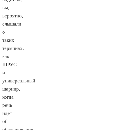
вы,
вероятно,
слышали
о
таких
терминах,
как
ШРУС
и
универсальный
шарнир,
когда
речь
идет
об
обслуживании