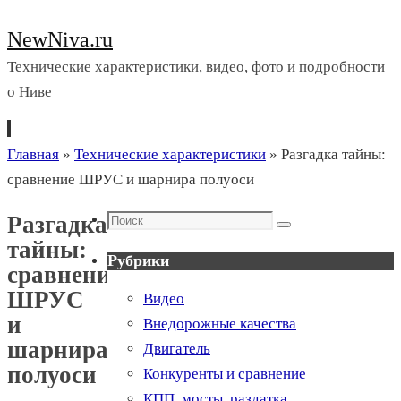
NewNiva.ru
Технические характеристики, видео, фото и подробности
о Ниве
Перейти
Главная
»
Технические характеристики
»
Разгадка тайны:
к
сравнение ШРУС и шарнира полуоси
содержимому
Поиск
Разгадка
Поиск
тайны:
Рубрики
сравнение
ШРУС
Видео
и
Внедорожные качества
шарнира
Двигатель
полуоси
Конкуренты и сравнение
КПП, мосты, раздатка