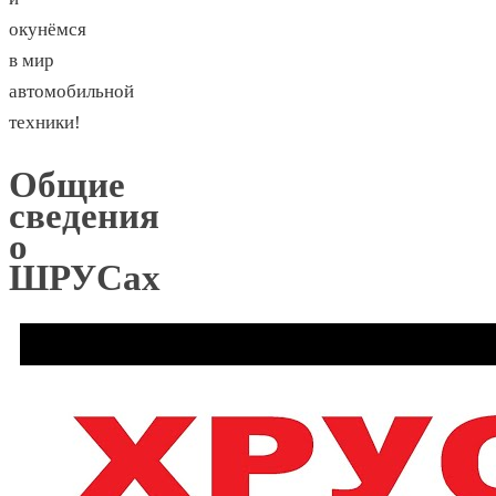
окунёмся
в мир
автомобильной
техники!
Общие
сведения
о
ШРУСах