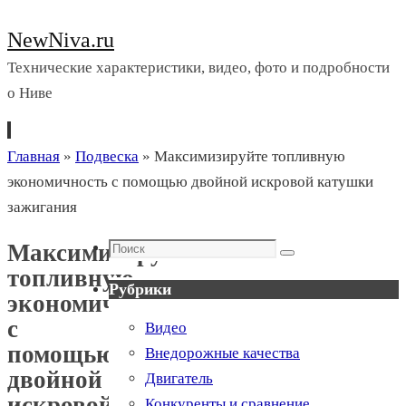
NewNiva.ru
Технические характеристики, видео, фото и подробности
о Ниве
Перейти
Главная
»
Подвеска
»
Максимизируйте топливную
к
экономичность с помощью двойной искровой катушки
содержимому
зажигания
Поиск
Максимизируйте
Поиск
топливную
Рубрики
экономичность
с
Видео
помощью
Внедорожные качества
двойной
Двигатель
искровой
Конкуренты и сравнение