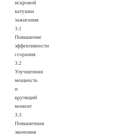
искровой
катушки
зажигания
3.1
Повышение
эффективности
сгорания
3.2
Улучшенная
мощность
и
крутящий
момент
3.3
Повышенная
экономия