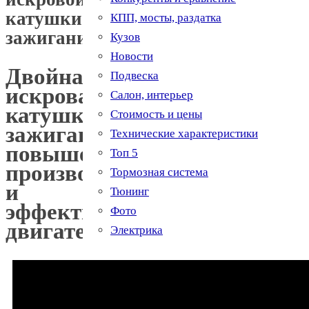
катушки
КПП, мосты, раздатка
зажигания
Кузов
Новости
Двойная
Подвеска
искровая
Салон, интерьер
катушка
Стоимость и цены
зажигания:
Технические характеристики
повышение
Топ 5
производительности
Тормозная система
и
Тюнинг
эффективности
Фото
двигателя
Электрика