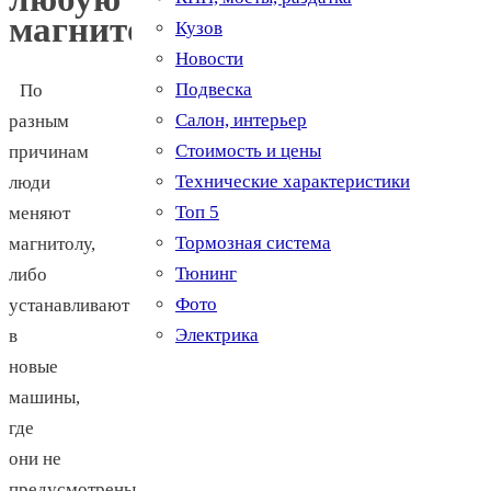
магнитолу
Кузов
Новости
Подвеска
По
Салон, интерьер
разным
Стоимость и цены
причинам
Технические характеристики
люди
Топ 5
меняют
Тормозная система
магнитолу,
Тюнинг
либо
Фото
устанавливают
Электрика
в
новые
машины,
где
они не
предусмотрены