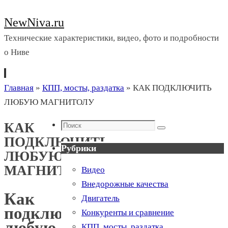
NewNiva.ru
Технические характеристики, видео, фото и подробности
о Ниве
Перейти
Главная
»
КПП, мосты, раздатка
»
КАК ПОДКЛЮЧИТЬ
к
ЛЮБУЮ МАГНИТОЛУ
содержимому
Поиск
КАК
Поиск
ПОДКЛЮЧИТЬ
Рубрики
ЛЮБУЮ
МАГНИТОЛУ
Видео
Внедорожные качества
Как
Двигатель
подключить
Конкуренты и сравнение
любую
КПП, мосты, раздатка