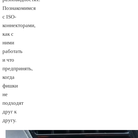
Познакомимся
с ISO-
коннекторами,
как с
ними
работать
и что
предпринять,
когда
фишки
не
подходят
друг к
другу.