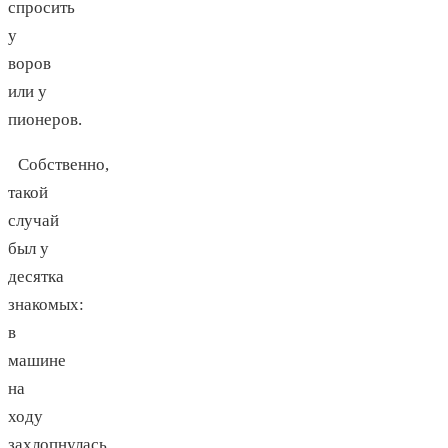
спросить
у
воров
или у
пионеров.
Собственно,
такой
случай
был у
десятка
знакомых:
в
машине
на
ходу
захлопнулась