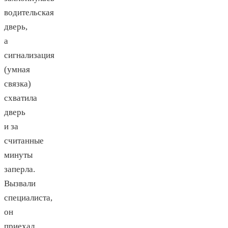
водительская
дверь,
а
сигнализация
(умная
связка)
схватила
дверь
и за
считанные
минуты
заперла.
Вызвали
специалиста,
он
приехал,