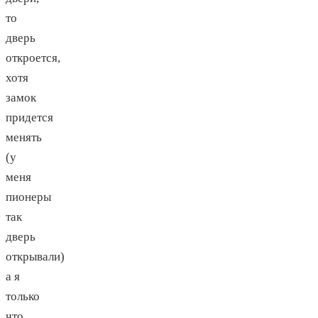
то
дверь
откроется,
хотя
замок
придется
менять
(у
меня
пионеры
так
дверь
открывали)
а я
только
что