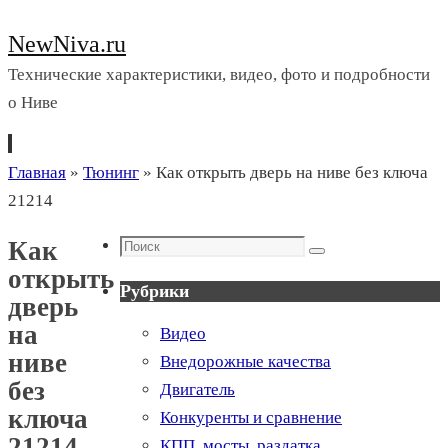
NewNiva.ru
Технические характеристики, видео, фото и подробности
о Ниве
Перейти
Главная
»
Тюнинг
»
Как открыть дверь на ниве без ключа
к
21214
содержимому
Поиск
Как
Поиск
открыть
Рубрики
дверь
на
Видео
ниве
Внедорожные качества
без
Двигатель
ключа
Конкуренты и сравнение
21214
КПП, мосты, раздатка