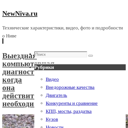
NewNiva.ru
Технические характеристики, видео, фото и подробности
о Ниве
Перейти
Поиск
Выездная
к
Поиск
компьютерная
содержимому
Рубрики
диагностика:
когда
Видео
она
Внедорожные качества
действительно
Двигатель
необходима?
Конкуренты и сравнение
КПП, мосты, раздатка
Кузов
Новости